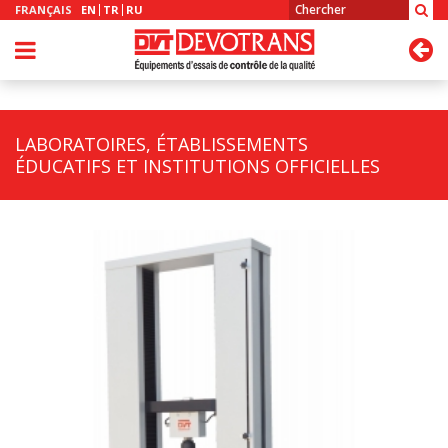
FRANÇAIS
EN
TR
RU
LABORATOIRES, ÉTABLISSEMENTS
ÉDUCATIFS ET INSTITUTIONS OFFICIELLES