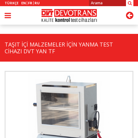
TÜRKÇE
EN
FR
RU
TAŞIT İÇİ MALZEMELER İÇİN YANMA TEST
CİHAZI DVT YAN TF