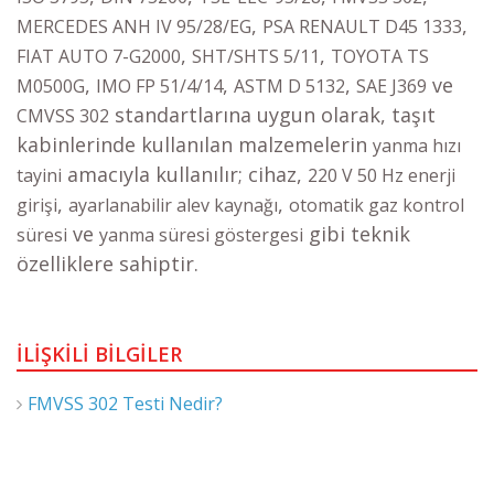
,
,
MERCEDES ANH IV 95/28/EG
PSA RENAULT D45 1333
,
,
FIAT AUTO 7-G2000
SHT/SHTS 5/11
TOYOTA TS
,
,
,
ve
M0500G
IMO FP 51/4/14
ASTM D 5132
SAE J369
standartlarına uygun olarak, taşıt
CMVSS 302
kabinlerinde kullanılan malzemelerin
yanma hızı
amacıyla kullanılır; cihaz,
tayini
220 V 50 Hz enerji
,
,
girişi
ayarlanabilir alev kaynağı
otomatik gaz kontrol
ve
gibi teknik
süresi
yanma süresi göstergesi
özelliklere sahiptir.
İLİŞKİLİ BİLGİLER
FMVSS 302 Testi Nedir?