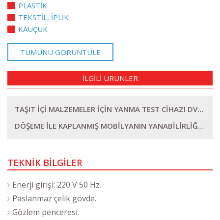
PLASTİK
TEKSTİL, İPLİK
KAUÇUK
TÜMÜNÜ GÖRÜNTÜLE
İLGİLİ ÜRÜNLER
TAŞIT İÇİ MALZEMELER İÇİN YANMA TEST CİHAZI DVT YAN T
DÖŞEME İLE KAPLANMIŞ MOBİLYANIN YANABİLİRLİĞİ TEST CİHAZI DVT YAN S
TEKNİK BİLGİLER
Enerji girişi: 220 V 50 Hz.
Paslanmaz çelik gövde.
Gözlem penceresi.