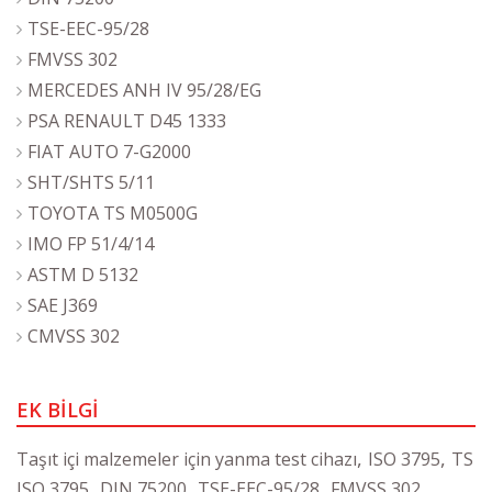
TSE-EEC-95/28
FMVSS 302
MERCEDES ANH IV 95/28/EG
PSA RENAULT D45 1333
FIAT AUTO 7-G2000
SHT/SHTS 5/11
TOYOTA TS M0500G
IMO FP 51/4/14
ASTM D 5132
SAE J369
CMVSS 302
EK BİLGİ
,
,
Taşıt içi malzemeler için yanma test cihazı
ISO 3795
TS
,
,
,
,
ISO 3795
DIN 75200
TSE-EEC-95/28
FMVSS 302