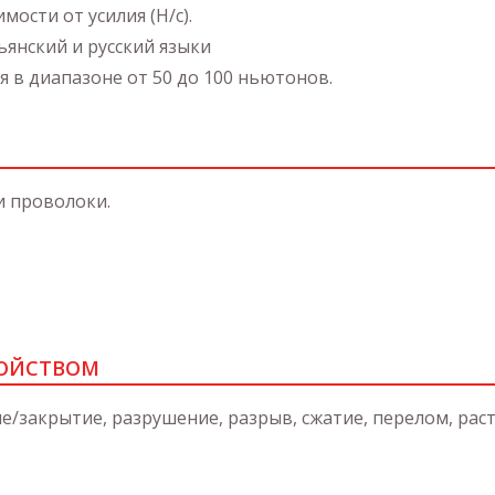
ости от усилия (Н/с).
ьянский и русский языки
 в диапазоне от 50 до 100 ньютонов.
и проволоки.
РОЙСТВОМ
е/закрытие, разрушение, разрыв, сжатие, перелом, рас