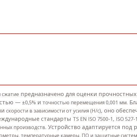
предназначено для оценки прочностных
и сжатие
остью —
и
. Б
±0,5%
точностью перемещения 0,001 мм
ии
, оно обесп
скорости в зависимости от усилия (Н/с)
международные стандарты
,
TS EN ISO 7500-1
ISO 527-
. Устройство адаптируется под
нных производств
зометры, температурные камеры, ПО и защитные систе