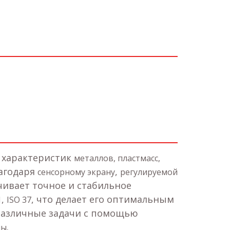
 характеристик
металлов, пластмасс,
лагодаря
,
сенсорному экрану
регулируемой
ечивает точное и стабильное
,
, что делает его оптимальным
1
ISO 37
 различные задачи с помощью
.
мы