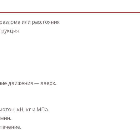
разлома или расстояния.
трукция.
ние движения — вверх.
тон, кН, кг и МПа.
/мин.
печение.