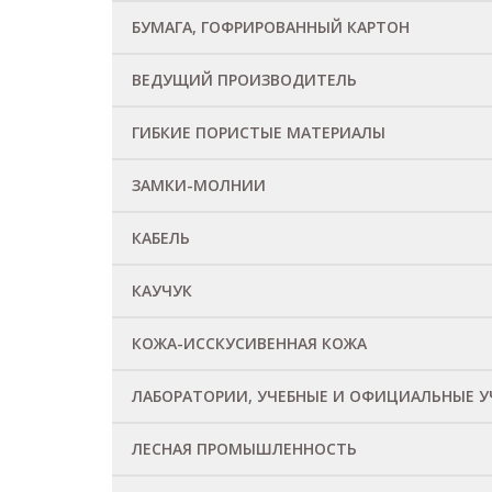
АЛЛЮМИНИУМ
Медь
Сталь
БУМАГА, ГОФРИРОВАННЫЙ КАРТОН
БУМАГА
Бумажная салфетка
Гофрированный картон
Картон
Картонная трубка
ВЕДУЩИЙ ПРОИЗВОДИТЕЛЬ
ГИБКИЕ ПОРИСТЫЕ МАТЕРИАЛЫ
Губка
Изоляционная панель
Пенополистирол
Полиуретан
ЗАМКИ-МОЛНИИ
ЗАМКИ-МОЛНИИ
Пуговица
КАБЕЛЬ
Медный, алюминиевый провод
Оболочка
Силикон
КАУЧУК
КАУЧУК
Силикон
Эластомер
КОЖА-ИССКУСИВЕННАЯ КОЖА
ИССКУСИВЕННАЯ КОЖА
КОЖА
Холст
ЛАБОРАТОРИИ, УЧЕБНЫЕ И ОФИЦИАЛЬНЫЕ 
ЛЕСНАЯ ПРОМЫШЛЕННОСТЬ
Дерево
ДСП – Фанера
Композит
Ламинированный паркет