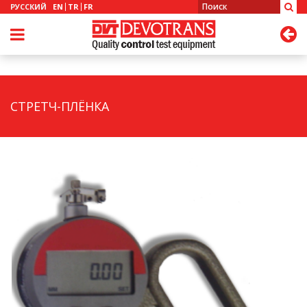
РУССКИЙ
EN
TR
FR
СТРЕТЧ-ПЛЁНКА