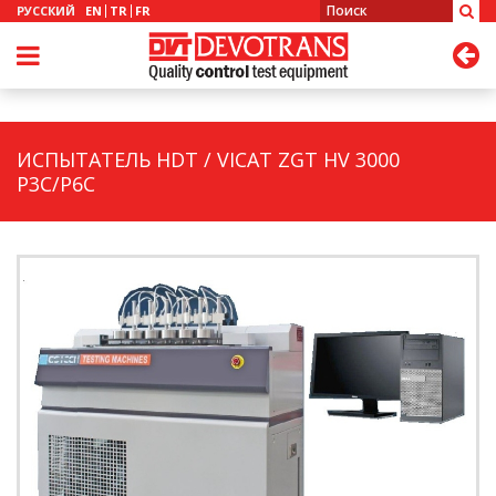
РУССКИЙ
EN
TR
FR
ИСПЫТАТЕЛЬ HDT / VICAT ZGT HV 3000
P3C/P6C