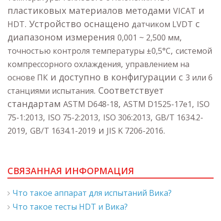
пластиковых материалов методами
и
VICAT
. Устройство оснащено
с
HDT
датчиком LVDT
диапазоном измерения
,
0,001 ~ 2,500 мм
,
точностью контроля температуры ±0,5°C
системой
,
компрессорного охлаждения
управлением на
и доступно в конфигурации с
основе ПК
3 или 6
. Соответствует
станциями испытания
стандартам
,
,
ASTM D648-18
ASTM D1525-17e1
ISO
,
,
,
75-1:2013
ISO 75-2:2013
ISO 306:2013
GB/T 1634.2-
,
и
.
2019
GB/T 1634.1-2019
JIS K 7206-2016
СВЯЗАННАЯ ИНФОРМАЦИЯ
Что такое аппарат для испытаний Вика?
Что такое тесты HDT и Вика?